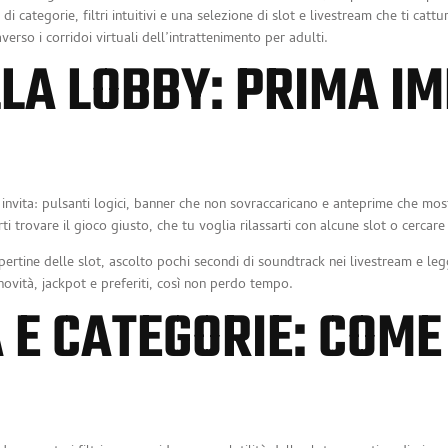
categorie, filtri intuitivi e una selezione di slot e livestream che ti cat
rso i corridoi virtuali dell’intrattenimento per adulti.
LLA LOBBY: PRIMA I
ti invita: pulsanti logici, banner che non sovraccaricano e anteprime che mos
rti trovare il gioco giusto, che tu voglia rilassarti con alcune slot o cercare
rtine delle slot, ascolto pochi secondi di soundtrack nei livestream e leg
ovità, jackpot e preferiti, così non perdo tempo.
A E CATEGORIE: COM