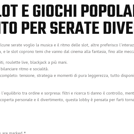
OT E GIOCHI POPOLA
TO PER SERATE DIV
cune serate voglio la musica e il ritmo delle slot, altre preferisco l’interazi
ua, e le slot coprono temi che vanno dal cinema alla fantasia, fino alle mecc
ti, roulette live, blackjack a più mani.
bilanciare ritmo e socialità.
 completo: tensione, strategia e momenti di pura leggerezza, tutto disponi
l’equilibrio tra ordine e sorpresa: filtri e ricerca ti danno il controllo, men
scoperta personale e il divertimento, questa lobby è pensata per farti torn
ds are marked
*