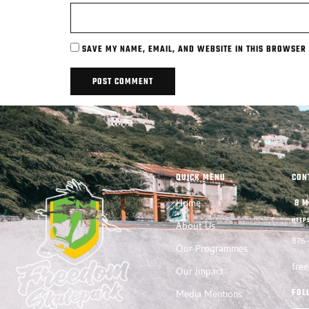
SAVE MY NAME, EMAIL, AND WEBSITE IN THIS BROWSER 
QUICK MENU
CON
Home
8 M
HTTP
About Us
876
Our Programmes
fre
Our Impact
FOL
Media Mentions