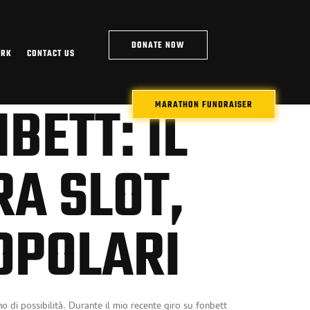
DONATE NOW
ARK
CONTACT US
BETT: IL
MARATHON FUNDRAISER
RA SLOT,
OPOLARI
o di possibilità. Durante il mio recente giro su fonbett