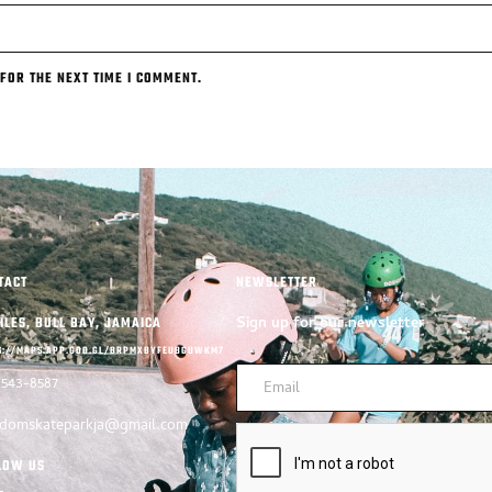
FOR THE NEXT TIME I COMMENT.
TACT
NEWSLETTER
Sign up for our newsletter
ILES, BULL BAY, JAMAICA
S://MAPS.APP.GOO.GL/BRPMXBYFEUBGUWKM7
-543-8587
edomskateparkja@gmail.com
LOW US